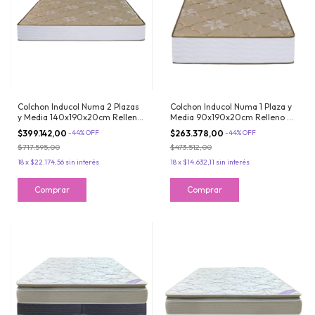
Colchon Inducol Numa 2 Plazas
Colchon Inducol Numa 1 Plaza y
y Media 140x190x20cm Relleno
Media 90x190x20cm Relleno de
de Espuma Tela de Jackard
Espuma Tela de Jackard
$399.142,00
-
44
%
OFF
$263.378,00
-
44
%
OFF
Matelasseado
Matelasseado
$717.595,00
$473.512,00
18
x
$22.174,56
sin interés
18
x
$14.632,11
sin interés