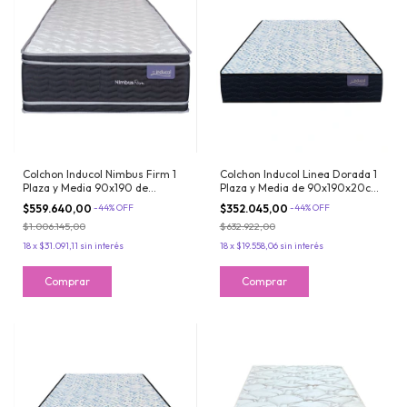
Colchon Inducol Nimbus Firm 1
Colchon Inducol Linea Dorada 1
Plaza y Media 90x190 de
Plaza y Media de 90x190x20cm
Espuma Alta Densidad Doble
Espuma de Alta Densidad Extra
$559.640,00
-
44
%
OFF
$352.045,00
-
44
%
OFF
Pillow Extra Firme
Firme
$1.006.145,00
$632.922,00
18
x
$31.091,11
sin interés
18
x
$19.558,06
sin interés