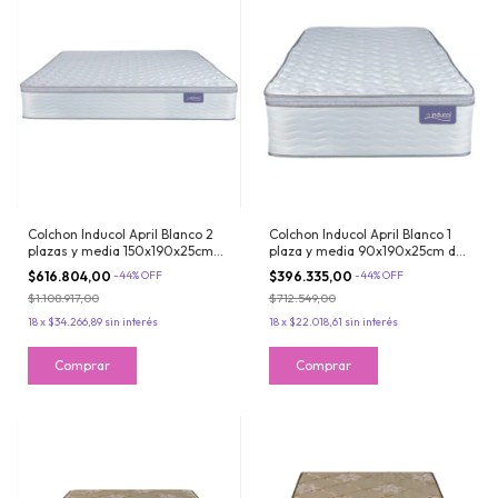
Colchon Inducol April Blanco 2
Colchon Inducol April Blanco 1
plazas y media 150x190x25cm
plaza y media 90x190x25cm de
de Resortes Bonnell con Pillow
Resortes Bonnell con Pillow de
$616.804,00
-
44
%
OFF
$396.335,00
-
44
%
OFF
de Jackard
Jackard
$1.108.917,00
$712.549,00
18
x
$34.266,89
sin interés
18
x
$22.018,61
sin interés