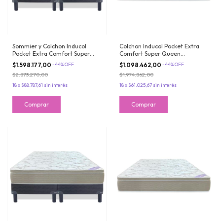
Sommier y Colchon Inducol
Colchon Inducol Pocket Extra
Pocket Extra Comfort Super
Comfort Super Queen
Queen 200x200x24 De
200x200x24 De Resortes con
$1.598.177,00
-
44
%
OFF
$1.098.462,00
-
44
%
OFF
Resortes con Pillow
Pillow
$2.873.270,00
$1.974.862,00
18
x
$88.787,61
sin interés
18
x
$61.025,67
sin interés