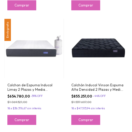
Envío gratis
Colchon de Espuma Inducol
Colchón Inducol Vinson Espuma
Limay 2 Plazas y Media
Alta Densidad 2 Plazas y Media
150x190x22cm Espuma de Alta
140x190x28 cm Hasta 120 kg
$654.780,00
-
39
%
OFF
$855.251,00
-
44
%
OFF
Densidad Enrollado
por persona
$1.069.321,00
$1.537.607,00
18
x
$36.376,67
sin interés
18
x
$47.513,94
sin interés