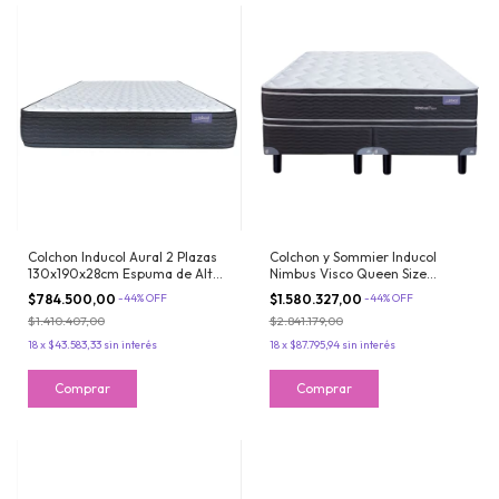
Colchon Inducol Aural 2 Plazas
Colchon y Sommier Inducol
130x190x28cm Espuma de Alta
Nimbus Visco Queen Size
Densidad con Doble Europillow
160x200x26 de Espuma Doble
$784.500,00
-
44
%
OFF
$1.580.327,00
-
44
%
OFF
Pillow Viscoelastico
$1.410.407,00
$2.841.179,00
18
x
$43.583,33
sin interés
18
x
$87.795,94
sin interés