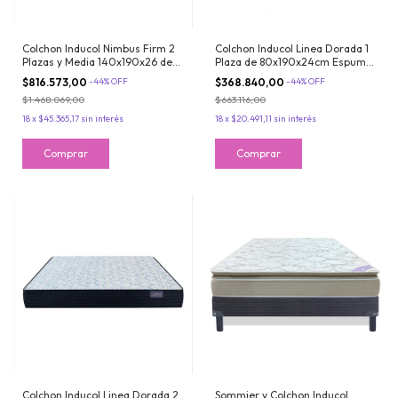
Colchon Inducol Nimbus Firm 2
Colchon Inducol Linea Dorada 1
Plazas y Media 140x190x26 de
Plaza de 80x190x24cm Espuma
Espuma Alta Densidad Doble
de Alta Densidad Extra Firme
$816.573,00
-
44
%
OFF
$368.840,00
-
44
%
OFF
Pillow Extra Firme
$1.468.069,00
$663.116,00
18
x
$45.365,17
sin interés
18
x
$20.491,11
sin interés
Colchon Inducol Linea Dorada 2
Sommier y Colchon Inducol