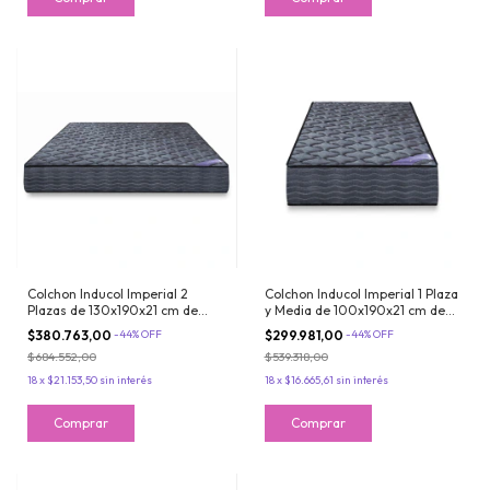
Colchon Inducol Imperial 2
Colchon Inducol Imperial 1 Plaza
Plazas de 130x190x21 cm de
y Media de 100x190x21 cm de
Resortes Bonnell
Resortes Bonnell
$380.763,00
-
44
%
OFF
$299.981,00
-
44
%
OFF
$684.552,00
$539.318,00
18
x
$21.153,50
sin interés
18
x
$16.665,61
sin interés