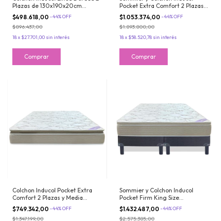
Plazas de 130x190x20cm
Pocket Extra Comfort 2 Plazas y
Espuma de Alta Densidad Extra
Media 140x190 De Resortes con
$498.618,00
-
44
%
OFF
$1.053.374,00
-
44
%
OFF
Firme
Pillow
$896.437,00
$1.893.800,00
18
x
$27.701,00
sin interés
18
x
$58.520,78
sin interés
Colchon Inducol Pocket Extra
Sommier y Colchon Inducol
Comfort 2 Plazas y Media
Pocket Firm King Size
140x190 De Resortes con Pillow
180x200x24cm De Resortes
$749.342,00
-
44
%
OFF
$1.432.487,00
-
44
%
OFF
Pocket con Pillow Firme
$1.347.199,00
$2.575.385,00