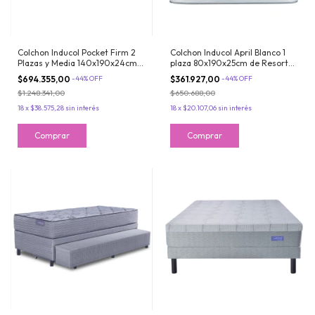
Colchon Inducol Pocket Firm 2
Colchon Inducol April Blanco 1
Plazas y Media 140x190x24cm
plaza 80x190x25cm de Resortes
De Resortes Pocket con Pillow
Bonnell con Pillow de Jackard
$694.355,00
-
44
%
OFF
$361.927,00
-
44
%
OFF
Firme
$1.248.341,00
$650.688,00
18
x
$38.575,28
sin interés
18
x
$20.107,06
sin interés