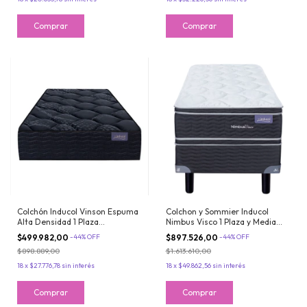
Colchón Inducol Vinson Espuma
Colchon y Sommier Inducol
Alta Densidad 1 Plaza
Nimbus Visco 1 Plaza y Media
80x190x28 cm Extra Firme
90x190x26 de Espuma Doble
$499.982,00
-
44
%
OFF
$897.526,00
-
44
%
OFF
Hasta 120 kg
Pillow Viscoelastico
$898.889,00
$1.613.610,00
18
x
$27.776,78
sin interés
18
x
$49.862,56
sin interés