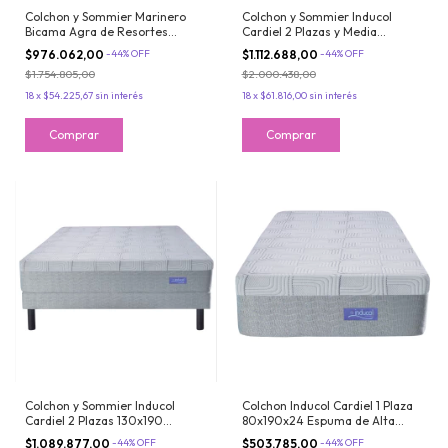
Colchon y Sommier Marinero
Colchon y Sommier Inducol
Bicama Agra de Resortes
Cardiel 2 Plazas y Media
Bonnell 1 Plaza y Media
140x190 de Espuma Con Pillow
$976.062,00
-
44
%
OFF
$1.112.688,00
-
44
%
OFF
90x190cm Inducol
Visco Inteligente
$1.754.805,00
$2.000.438,00
18
x
$54.225,67
sin interés
18
x
$61.816,00
sin interés
Colchon y Sommier Inducol
Colchon Inducol Cardiel 1 Plaza
Cardiel 2 Plazas 130x190
80x190x24 Espuma de Alta
Espuma de Alta Densidad y
Densidad y Espuma Inteligente
$1.089.877,00
-
44
%
OFF
$503.785,00
-
44
%
OFF