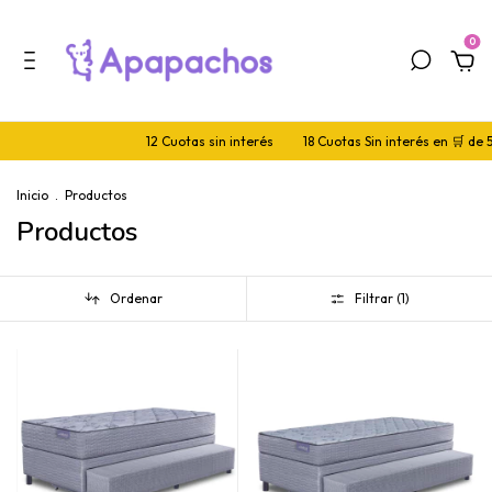
0
12 Cuotas sin interés
18 Cuotas Sin interés en 🛒 de 500.000+
Inicio
.
Productos
Productos
Ordenar
Filtrar (
1
)