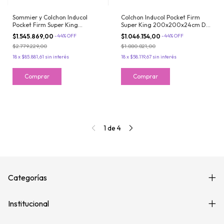
Sommier y Colchon Inducol
Colchon Inducol Pocket Firm
Pocket Firm Super King
Super King 200x200x24cm De
200x200x24cm De Resortes
Resortes Pocket con Pillow
$1.545.869,00
-
44
%
OFF
$1.046.154,00
-
44
%
OFF
Pocket con Pillow Firme
Firme
$2.779.229,00
$1.880.821,00
18
x
$85.881,61
sin interés
18
x
$58.119,67
sin interés
1
de
4
Categorías
Institucional