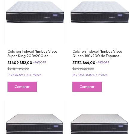
Colchon Inducol Nimbus Visco
Colchon Inducol Nimbus Visco
Super King 200x200 de
Queen 160x200 de Espuma
Espuma Alta Densidad Doble
Alta Densidad Doble Pillow
$1.409.852,00
-
44
%
OFF
$1.134.844,00
-
44
%
OFF
Pillow Viscoelastico
Viscoelastico
$2.534.692,00
$2.040.271,00
18
x
$78.325,11
sin interés
18
x
$63.046,89
sin interés