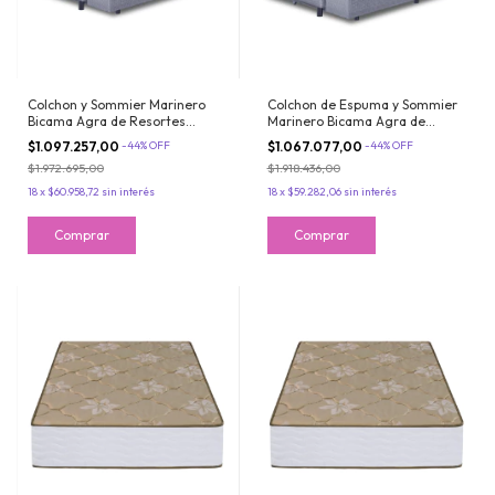
Colchon y Sommier Marinero
Colchon de Espuma y Sommier
Bicama Agra de Resortes
Marinero Bicama Agra de
Bonnell 1 Plaza y Media
Espuma 1 Plaza y Media
$1.097.257,00
-
44
%
OFF
$1.067.077,00
-
44
%
OFF
100x200cm Inducol
100x200x20cm Inducol
$1.972.695,00
$1.918.436,00
18
x
$60.958,72
sin interés
18
x
$59.282,06
sin interés