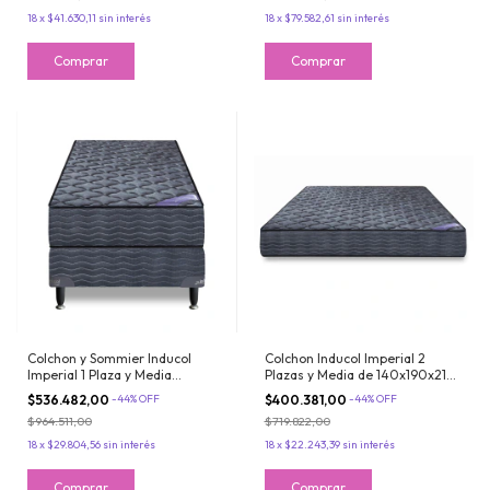
18
x
$41.630,11
sin interés
18
x
$79.582,61
sin interés
Colchon y Sommier Inducol
Colchon Inducol Imperial 2
Imperial 1 Plaza y Media
Plazas y Media de 140x190x21
100x190x21 cm de Resortes
cm de Resortes Bonnell
$536.482,00
-
44
%
OFF
$400.381,00
-
44
%
OFF
Bonnell
$964.511,00
$719.822,00
18
x
$29.804,56
sin interés
18
x
$22.243,39
sin interés