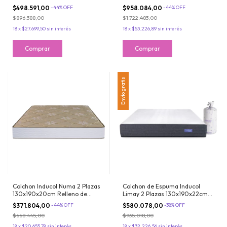
90x190x21 cm de Resortes
Espuma 1 Plaza y Media
$498.591,00
-
44
%
OFF
$958.084,00
-
44
%
OFF
Bonnell
90x190x20cm Inducol
$896.388,00
$1.722.483,00
18
x
$27.699,50
sin interés
18
x
$53.226,89
sin interés
Envío gratis
Colchon Inducol Numa 2 Plazas
Colchon de Espuma Inducol
130x190x20cm Relleno de
Limay 2 Plazas 130x190x22cm
Espuma Tela de Jackard
Espuma de Alta Densidad
$371.804,00
-
44
%
OFF
$580.078,00
-
38
%
OFF
Matelasseado
Enrollado
$668.445,00
$935.018,00
18
x
$20.655,78
sin interés
18
x
$32.226,56
sin interés