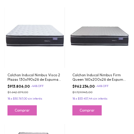
Colchon Inducol Nimbus Visco 2
Colchon Inducol Nimbus Firm
Plazas 130x190x26 de Espuma
Queen 160x200x26 de Espuma
Alta Densidad Doble Pillow
Alta Densidad Doble Pillow
$913.806,00
-
44
%
OFF
$962.234,00
-
44
%
OFF
Viscoelastico
Extra Firme
$1.642.879,00
$1.729.945,00
18
x
$50.767,00
sin interés
18
x
$53.457,44
sin interés