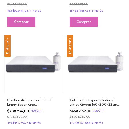
Espuma Inteligente
$1.959.428,00
$905.727,00
18
x
$60.548,72
sin interés
18
x
$27.988,06
sin interés
Envío gratis
Envío gratis
Colchon de Espuma Inducol
Colchon de Espuma Inducol
Limay Super King
Limay Queen 160x200x22cm
200x200x22cm Espuma de
Espuma de Alta Densidad
$788.934,00
-
40
%
OFF
$658.639,00
-
39
%
OFF
Alta Densidad Enrollado
Enrollado
$1.310.509,00
$1.076.258,00
18
x
$43.829,67
sin interés
18
x
$36.591,06
sin interés