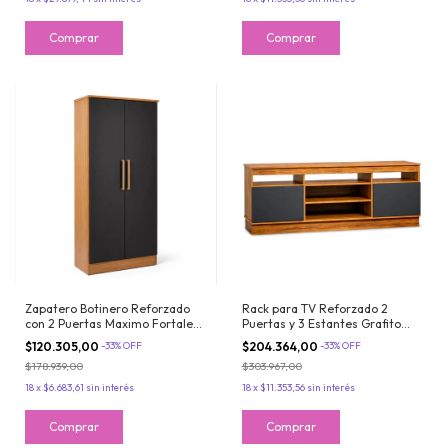
Zapatero Botinero Reforzado
Rack para TV Reforzado 2
con 2 Puertas Maximo Fortaleza
Puertas y 3 Estantes Grafito
18 pares Grafito Teca
Teca Maximo Milan
$120.305,00
-
33
%
OFF
$204.364,00
-
33
%
OFF
$178.939,00
$303.967,00
18
x
$6.683,61
sin interés
18
x
$11.353,56
sin interés