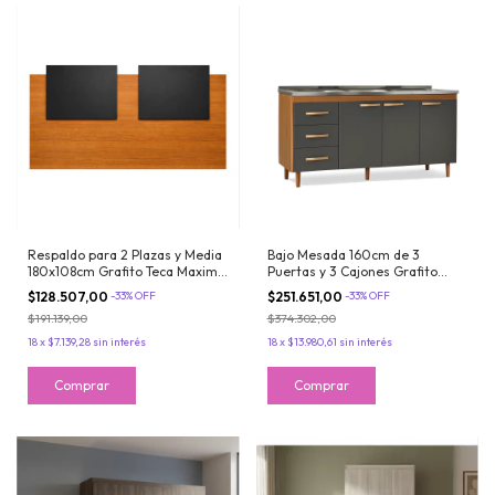
Respaldo para 2 Plazas y Media
Bajo Mesada 160cm de 3
180x108cm Grafito Teca Maximo
Puertas y 3 Cajones Grafito
Fortaleza
Teca Maximo Acapulco SIN
$128.507,00
-
33
%
OFF
$251.651,00
-
33
%
OFF
BACHA
$191.139,00
$374.302,00
18
x
$7.139,28
sin interés
18
x
$13.980,61
sin interés