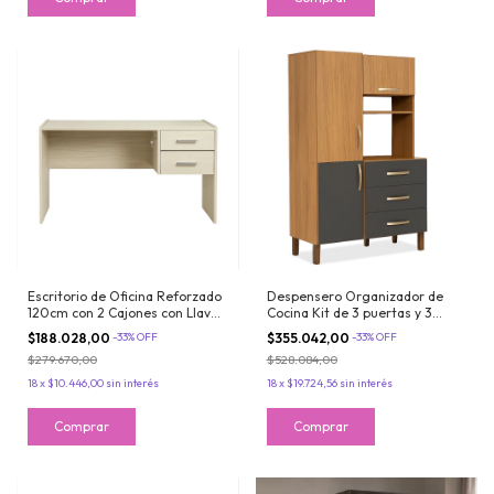
Escritorio de Oficina Reforzado
Despensero Organizador de
120cm con 2 Cajones con Llave
Cocina Kit de 3 puertas y 3
Color Marfil Maximo
cajones Grafito Teca Maximo
$188.028,00
-
33
%
OFF
$355.042,00
-
33
%
OFF
Acapulco
$279.670,00
$528.084,00
18
x
$10.446,00
sin interés
18
x
$19.724,56
sin interés