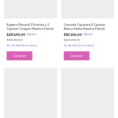
Ropero Placard 3 Puertas y 2
Comoda Cajonera 5 Cajones
Cajones Oregon Maximo Family
Blanco Mate Maximo Family
$231.495,00
-
33
%
OFF
$151.204,00
-
33
%
OFF
$344.322,00
$224.899,00
18
x
$12.860,83
sin interés
18
x
$8.400,22
sin interés