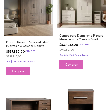
Combo para Dormitorio Placard
Mesa de luz y Comoda Marfil
Placard Ropero Reforzado de 6
Maximo Fortaleza
$637.032,00
-
33
%
OFF
Puertas + 3 Cajones Dakota
Maximo Fortaleza
$947.512,00
$537.830,00
-
33
%
OFF
18
x
$35.390,67
sin interés
$799.960,00
18
x
$29.879,44
sin interés