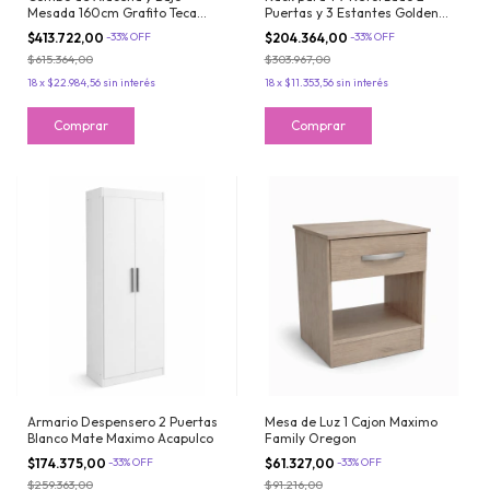
Mesada 160cm Grafito Teca
Puertas y 3 Estantes Golden
Maximo Acapulco
Oregon Maximo Milan
$413.722,00
-
33
%
OFF
$204.364,00
-
33
%
OFF
$615.364,00
$303.967,00
18
x
$22.984,56
sin interés
18
x
$11.353,56
sin interés
Armario Despensero 2 Puertas
Mesa de Luz 1 Cajon Maximo
Blanco Mate Maximo Acapulco
Family Oregon
$174.375,00
-
33
%
OFF
$61.327,00
-
33
%
OFF
$259.363,00
$91.216,00