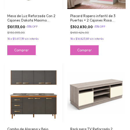
Mesa de Luz Reforzada Con 2
Placard Ropero infantil de 3
Cajones Dakota Maximo
Puertas + 2 Cajones Rosa
Fortaleza
Melamina Reforzada Maximo
$101.113,00
-
33
%
OFF
$302.830,00
-
33
%
OFF
Fortaleza
$150.393,00
$450.424,00
18
x
$5.617,39
sin interés
18
x
$16.823,89
sin interés
Combo de Alacena y Bajo
Rack para TV Reforzado 2