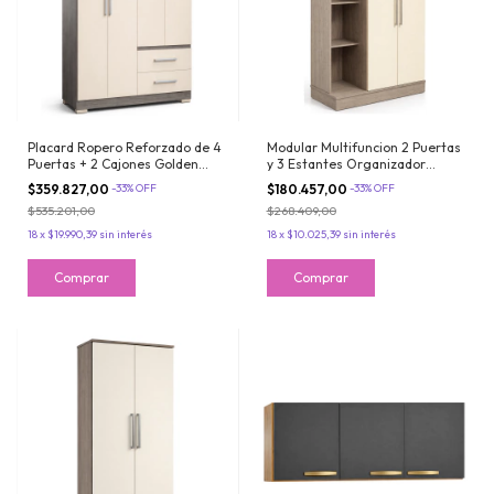
Placard Ropero Reforzado de 4
Modular Multifuncion 2 Puertas
Puertas + 2 Cajones Golden
y 3 Estantes Organizador
Oregon Maximo Fortaleza
Golden Oregon Maximo
$359.827,00
-
33
%
OFF
$180.457,00
-
33
%
OFF
Fortaleza
$535.201,00
$268.409,00
18
x
$19.990,39
sin interés
18
x
$10.025,39
sin interés