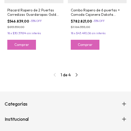
Placard Ropero de 2 Puertas
Combo Ropero de 6 puertas +
Corredizas Guardaropas Golden
Comoda Cajonera Dakota
Oregon Maximo Fortaleza
Maximo Fortaleza
$546.839,00
-
33
%
OFF
$782.821,00
-
33
%
OFF
$813.359,00
$1.164.355,00
18
x
$30.379,94
sin interés
18
x
$43.490,06
sin interés
1
de
4
Categorías
Institucional