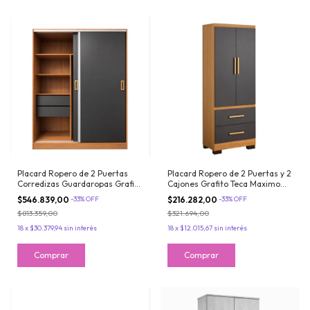
Placard Ropero de 2 Puertas
Placard Ropero de 2 Puertas y 2
Corredizas Guardaropas Grafito
Cajones Grafito Teca Maximo
Teca Maximo Fortaleza
Fortaleza
$546.839,00
-
33
%
OFF
$216.282,00
-
33
%
OFF
$813.359,00
$321.694,00
18
x
$30.379,94
sin interés
18
x
$12.015,67
sin interés