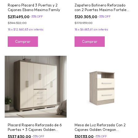
Ropero Placard 3 Puertas y 2
Zapatero Botinero Reforzado
Cajones Ebano Maximo Family
con 2 Puertas Maximo Fortaleza
18 pares Dakota
$231.495,00
-
33
%
OFF
$120.305,00
-
33
%
OFF
$344.322,00
$178.939,00
18
x
$12.860,83
sin interés
18
x
$6.683,61
sin interés
Placard Ropero Reforzado de 6
Mesa de Luz Reforzada Con 2
Puertas + 3 Cajones Golden
Cajones Golden Oregon
Oregon Maximo Fortaleza
Maximo Fortaleza
$537.830,00
-
33
%
OFF
$101.113,00
-
33
%
OFF