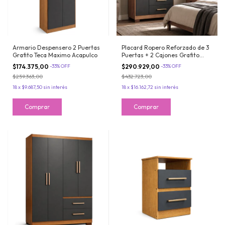
Armario Despensero 2 Puertas
Placard Ropero Reforzado de 3
Grafito Teca Maximo Acapulco
Puertas + 2 Cajones Grafito
Teca Maximo Fortaleza
$174.375,00
-
33
%
OFF
$290.929,00
-
33
%
OFF
$259.363,00
$432.723,00
18
x
$9.687,50
sin interés
18
x
$16.162,72
sin interés