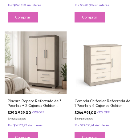
18
x
$9.687,50
sin interés
18
x
$3.407,06
sin interés
Placard Ropero Reforzado de 3
Comoda Chifonier Reforzada de
Puertas + 2 Cajones Golden
1 Puerta y 4 Cajones Golden
Oregon Maximo Fortaleza
Oregon Maximo Fortaleza
$290.929,00
-
33
%
OFF
$244.991,00
-
33
%
OFF
$432.723,00
$364.395,00
18
x
$16.162,72
sin interés
18
x
$13.610,61
sin interés