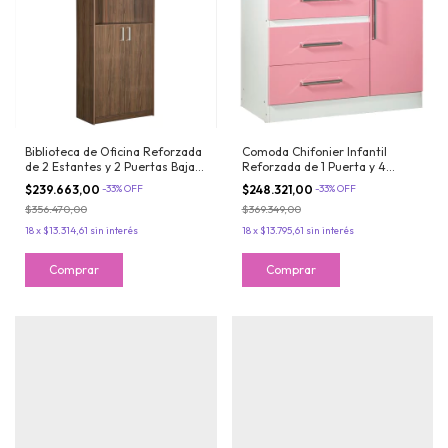
Biblioteca de Oficina Reforzada
Comoda Chifonier Infantil
de 2 Estantes y 2 Puertas Bajas
Reforzada de 1 Puerta y 4
Maximo Color Nogal
Cajones Rosado Maximo
$239.663,00
-
33
%
OFF
$248.321,00
-
33
%
OFF
Fortaleza
$356.470,00
$369.349,00
18
x
$13.314,61
sin interés
18
x
$13.795,61
sin interés