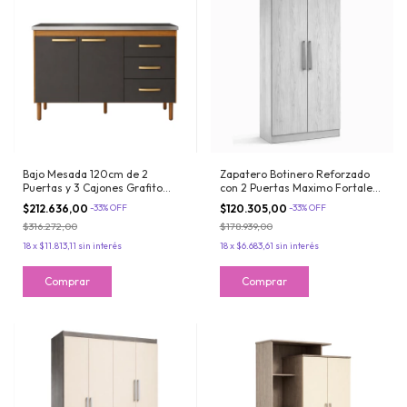
Bajo Mesada 120cm de 2
Zapatero Botinero Reforzado
Puertas y 3 Cajones Grafito
con 2 Puertas Maximo Fortaleza
Teca Maximo SIN BACHA
18 pares Marfil
$212.636,00
-
33
%
OFF
$120.305,00
-
33
%
OFF
$316.272,00
$178.939,00
18
x
$11.813,11
sin interés
18
x
$6.683,61
sin interés