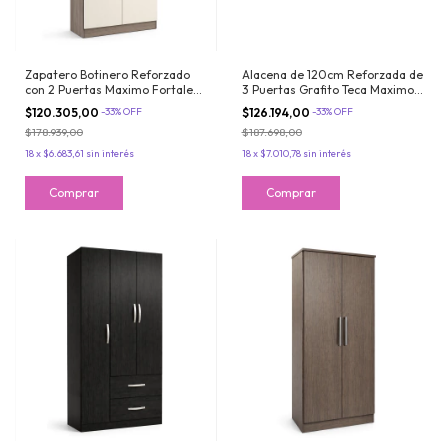
Zapatero Botinero Reforzado
Alacena de 120cm Reforzada de
con 2 Puertas Maximo Fortaleza
3 Puertas Grafito Teca Maximo
18 pares Golden Oregon
Acapulco
$120.305,00
-
33
%
OFF
$126.194,00
-
33
%
OFF
$178.939,00
$187.698,00
18
x
$6.683,61
sin interés
18
x
$7.010,78
sin interés