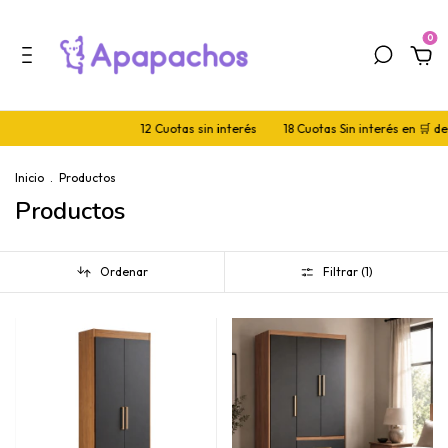
0
12 Cuotas sin interés
18 Cuotas Sin interés en 🛒 de 500.000+
Inicio
.
Productos
Productos
Ordenar
Filtrar (
1
)