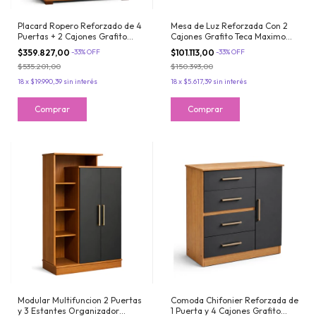
Placard Ropero Reforzado de 4
Mesa de Luz Reforzada Con 2
Puertas + 2 Cajones Grafito
Cajones Grafito Teca Maximo
Teca Maximo Fortaleza
Fortaleza
$359.827,00
-
33
%
OFF
$101.113,00
-
33
%
OFF
$535.201,00
$150.393,00
18
x
$19.990,39
sin interés
18
x
$5.617,39
sin interés
Modular Multifuncion 2 Puertas
Comoda Chifonier Reforzada de
y 3 Estantes Organizador
1 Puerta y 4 Cajones Grafito