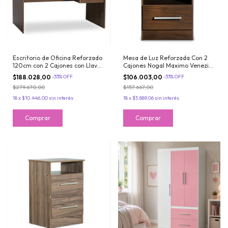
Escritorio de Oficina Reforzado
Mesa de Luz Reforzada Con 2
120cm con 2 Cajones con Llave
Cajones Nogal Maximo Venezia
Color Nogal Maximo
Premium
$188.028,00
-
33
%
OFF
$106.003,00
-
33
%
OFF
$279.670,00
$157.667,00
18
x
$10.446,00
sin interés
18
x
$5.889,06
sin interés