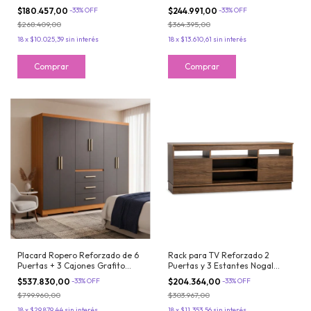
Grafito Teca Maximo Fortaleza
Teca Maximo Fortaleza
$180.457,00
-
33
%
OFF
$244.991,00
-
33
%
OFF
$268.409,00
$364.395,00
18
x
$10.025,39
sin interés
18
x
$13.610,61
sin interés
Placard Ropero Reforzado de 6
Rack para TV Reforzado 2
Puertas + 3 Cajones Grafito
Puertas y 3 Estantes Nogal
Teca Maximo Fortaleza
Maximo Milan
$537.830,00
-
33
%
OFF
$204.364,00
-
33
%
OFF
$799.960,00
$303.967,00
18
x
$29.879,44
sin interés
18
x
$11.353,56
sin interés