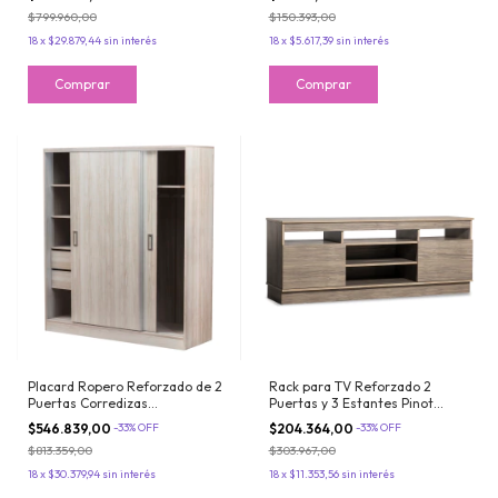
$799.960,00
$150.393,00
18
x
$29.879,44
sin interés
18
x
$5.617,39
sin interés
Placard Ropero Reforzado de 2
Rack para TV Reforzado 2
Puertas Corredizas
Puertas y 3 Estantes Pinot
Guardaropas Marfil Maximo
Maximo Milan
$546.839,00
-
33
%
OFF
$204.364,00
-
33
%
OFF
Fortaleza
$813.359,00
$303.967,00
18
x
$30.379,94
sin interés
18
x
$11.353,56
sin interés