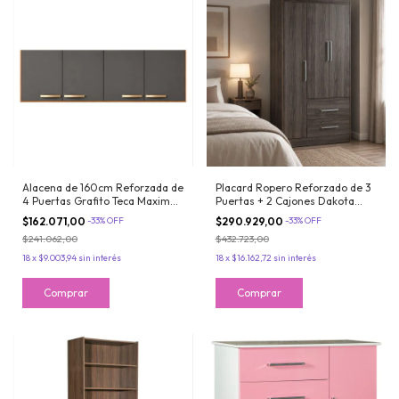
Alacena de 160cm Reforzada de
Placard Ropero Reforzado de 3
4 Puertas Grafito Teca Maximo
Puertas + 2 Cajones Dakota
Acapulco
Maximo Fortaleza
$162.071,00
-
33
%
OFF
$290.929,00
-
33
%
OFF
$241.062,00
$432.723,00
18
x
$9.003,94
sin interés
18
x
$16.162,72
sin interés