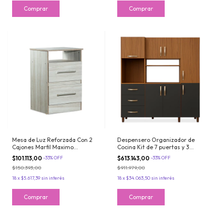
Mesa de Luz Reforzada Con 2
Despensero Organizador de
Cajones Marfil Maximo
Cocina Kit de 7 puertas y 3
Fortaleza
cajones Grafito Teca Maximo
$101.113,00
-
33
%
OFF
$613.143,00
-
33
%
OFF
Acapulco
$150.393,00
$911.979,00
18
x
$5.617,39
sin interés
18
x
$34.063,50
sin interés