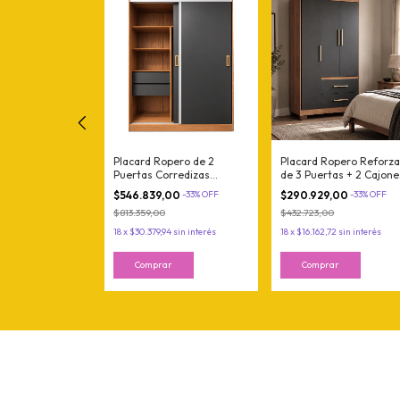
annon Especial
Placard Ropero de 2
Placard Ropero Reforz
puma 2 plazas y
Puertas Corredizas
de 3 Puertas + 2 Cajone
x190x20 cm
Guardaropas Grafito Teca
Grafito Teca Maximo
,00
-
44
%
OFF
$546.839,00
-
33
%
OFF
$290.929,00
-
33
%
OFF
Maximo Fortaleza
Fortaleza
0
$813.359,00
$432.723,00
06
sin interés
18
x
$30.379,94
sin interés
18
x
$16.162,72
sin interés