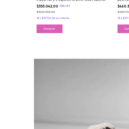
Acapulco
Acapul
$355.042,00
-
33
%
OFF
$460.
$528.084,00
$684.7
18
x
$19.724,56
sin interés
18
x
$25.