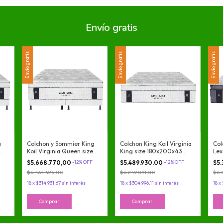
Envío gratis
Envío gratis
Envío gratis
Envío gratis
g
Colchon y Sommier King
Colchon King Koil Virginia
Col
Koil Virginia Queen size
King size 180x200x43
Lex
tes
160x200x43 de Resortes
Resortes Pocket + Pillow
200
$5.668.770,00
-
12
%
OFF
$5.489.930,00
-
12
%
OFF
$5
nte
Pocket + Pillow Inteligente
Espuma Inteligente
Res
$6.464.426,00
$6.249.091,00
$6.
Vis
18
x
$314.931,67
sin interés
18
x
$304.996,11
sin interés
18
x