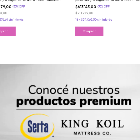
co
Acapulco
379,00
-
33
%
OFF
$613.143,00
-
33
%
OFF
60,00
$911.979,00
576,61
sin interés
18
x
$34.063,50
sin interés