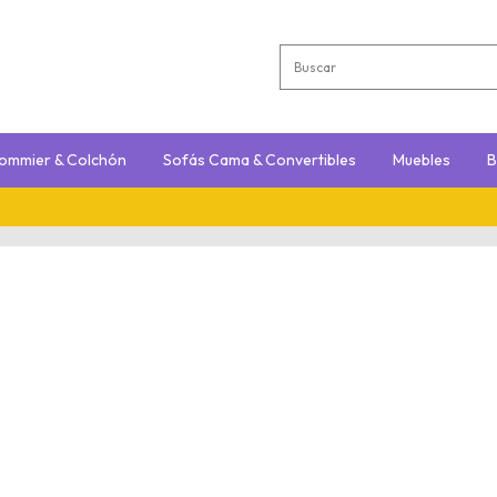
ommier & Colchón
Sofás Cama & Convertibles
Muebles
B
12 Cuot