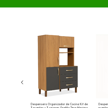
ertas y 3
Despensero Organizador de Cocina Kit de
Despen
mo Acapulco SIN
3 puertas y 3 cajones Grafito Teca Maximo
puerta