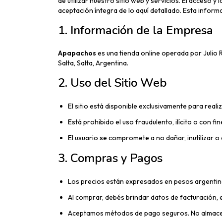
de utilizar nuestro sitio web y servicios. El acceso
aceptación íntegra de lo aquí detallado. Esta infor
1. Información de la Empresa
Apapachos
es una tienda online operada por Julio R
Salta, Salta, Argentina.
2. Uso del Sitio Web
El sitio está disponible exclusivamente para reali
Está prohibido el uso fraudulento, ilícito o con fin
El usuario se compromete a no dañar, inutilizar o 
3. Compras y Pagos
Los precios están expresados en pesos argentino
Al comprar, debés brindar datos de facturación, 
Aceptamos métodos de pago seguros. No almacen