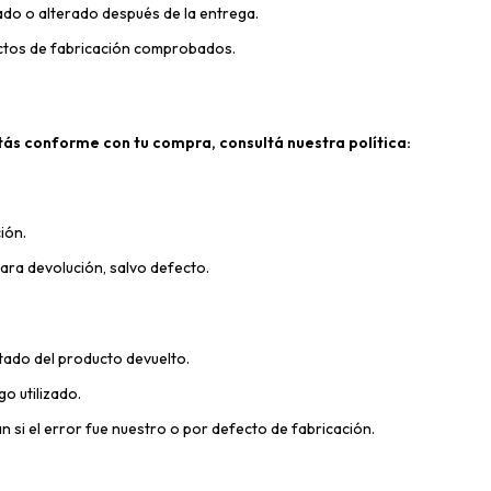
ñado o alterado después de la entrega.
ctos de fabricación comprobados.
stás conforme con tu compra, consultá
nuestra política
:
ión.
ara devolución, salvo defecto.
tado del producto devuelto.
o utilizado.
 si el error fue nuestro o por defecto de fabricación.