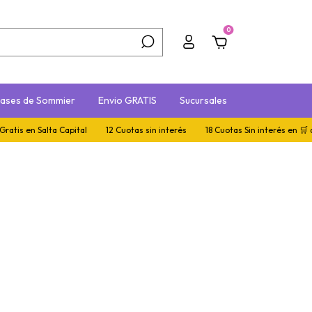
0
ases de Sommier
Envio GRATIS
Sucursales
en Salta Capital
12 Cuotas sin interés
18 Cuotas Sin interés en 🛒 de 5