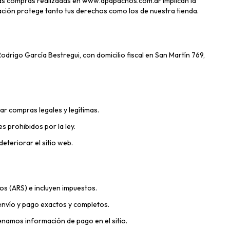
 y las compras realizadas en www.apapachos.com.ar implican la
mación protege tanto tus derechos como los de nuestra tienda.
odrigo García Bestregui, con domicilio fiscal en San Martín 769,
zar compras legales y legítimas.
es prohibidos por la ley.
deteriorar el sitio web.
s (ARS) e incluyen impuestos.
envío y pago exactos y completos.
amos información de pago en el sitio.