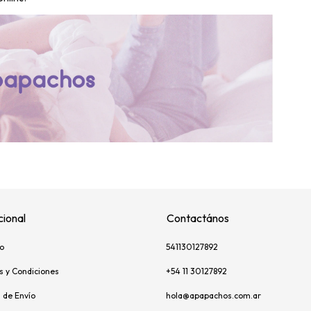
cional
Contactános
o
541130127892
s y Condiciones
+54 11 30127892
s de Envío
hola@apapachos.com.ar