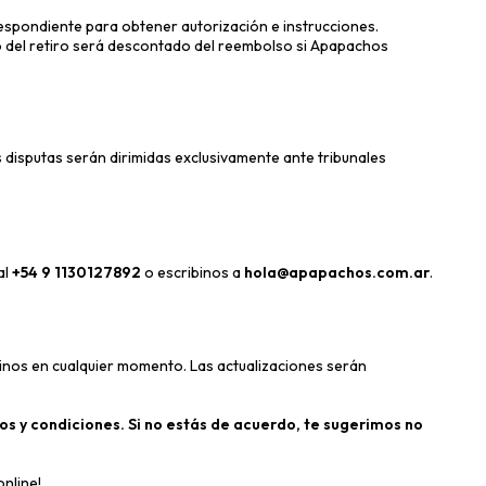
spondiente para obtener autorización e instrucciones.
o del retiro será descontado del reembolso si Apapachos
s disputas serán dirimidas exclusivamente ante tribunales
al
+54 9 1130127892
o escribinos a
hola@apapachos.com.ar
.
inos en cualquier momento. Las actualizaciones serán
s y condiciones. Si no estás de acuerdo, te sugerimos no
nline!