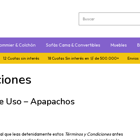
ommier & Colchón
Sofás Cama & Convertibles
Muebles
B
otas sin interés
18 Cuotas Sin interés en 🛒 de 500.000+
Envios Gratis 
ciones
de Uso – Apapachos
tal que leas detenidamente estos
Términos y Condiciones
antes