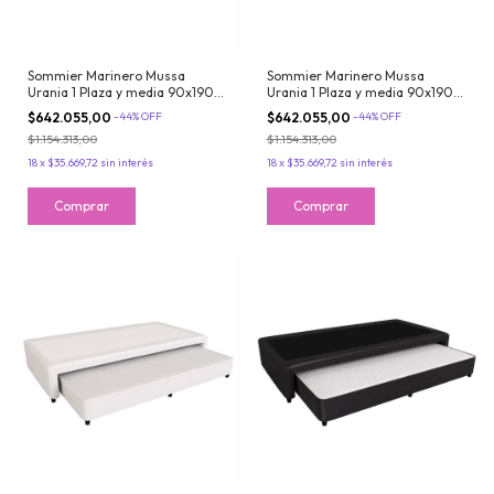
Sommier Marinero Mussa
Sommier Marinero Mussa
Urania 1 Plaza y media 90x190
Urania 1 Plaza y media 90x190
cm Resortes Bonnell Chenille
cm Resortes Bonnell Chenille
$642.055,00
-
44
%
OFF
$642.055,00
-
44
%
OFF
color Chocolate
color Tostado
$1.154.313,00
$1.154.313,00
18
x
$35.669,72
sin interés
18
x
$35.669,72
sin interés