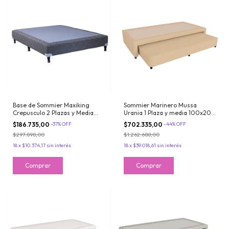
Base de Sommier Maxiking
Sommier Marinero Mussa
Crepusculo 2 Plazas y Media
Urania 1 Plaza y media 100x200
150x190cm Tela de Jackard
cm Resortes Bonnell Chenille
$186.735,00
-
37
%
OFF
$702.335,00
-
44
%
OFF
color Tostado
$297.898,00
$1.262.688,00
18
x
$10.374,17
sin interés
18
x
$39.018,61
sin interés