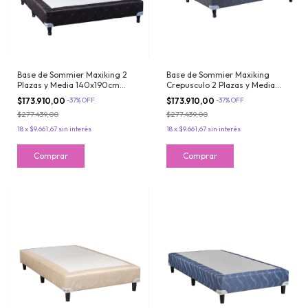
Base de Sommier Maxiking 2
Base de Sommier Maxiking
Plazas y Media 140x190cm
Crepusculo 2 Plazas y Media
Jackard Resistente
140x190cm Tela de Jackard
$173.910,00
-
37
%
OFF
$173.910,00
-
37
%
OFF
$277.439,00
$277.439,00
18
x
$9.661,67
sin interés
18
x
$9.661,67
sin interés