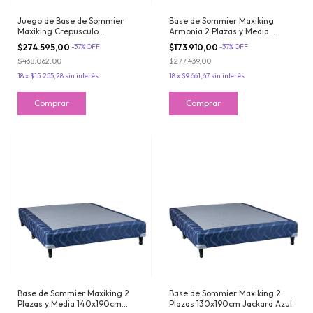
Juego de Base de Sommier
Base de Sommier Maxiking
Maxiking Crepusculo
Armonia 2 Plazas y Media
160x200cm Tela de Jackard
140x190cm Tela de Algodón
$274.595,00
-
37
%
OFF
$173.910,00
-
37
%
OFF
$438.062,00
$277.439,00
18
x
$15.255,28
sin interés
18
x
$9.661,67
sin interés
Base de Sommier Maxiking 2
Base de Sommier Maxiking 2
Plazas y Media 140x190cm
Plazas 130x190cm Jackard Azul