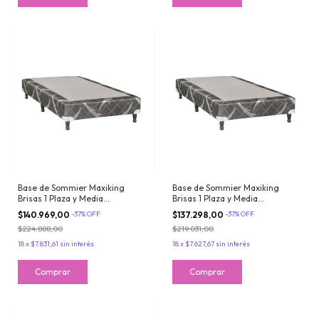
Base de Sommier Maxiking
Base de Sommier Maxiking
Brisas 1 Plaza y Media
Brisas 1 Plaza y Media
100x190cm Tela de Jackard
90x190cm Tela de Jackard
$140.969,00
-
37
%
OFF
$137.298,00
-
37
%
OFF
$224.888,00
$219.031,00
18
x
$7.831,61
sin interés
18
x
$7.627,67
sin interés