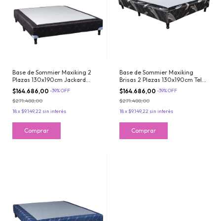
Base de Sommier Maxiking 2
Base de Sommier Maxiking
Plazas 130x190cm Jackard
Brisas 2 Plazas 130x190cm Tela
Resistente
de Jackard
$164.686,00
-
39
%
OFF
$164.686,00
-
39
%
OFF
$271.488,00
$271.488,00
18
x
$9.149,22
sin interés
18
x
$9.149,22
sin interés