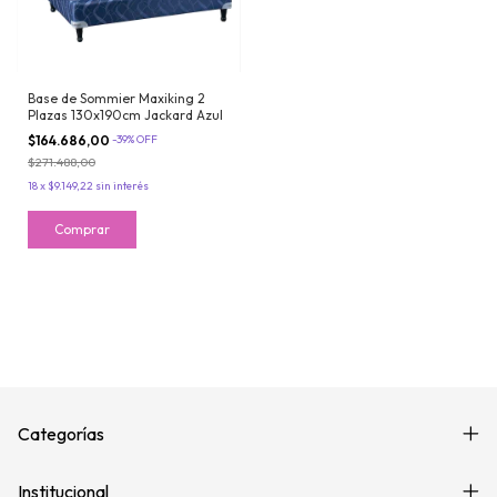
Base de Sommier Maxiking 2
Plazas 130x190cm Jackard Azul
$164.686,00
-
39
%
OFF
$271.488,00
18
x
$9.149,22
sin interés
Categorías
Institucional