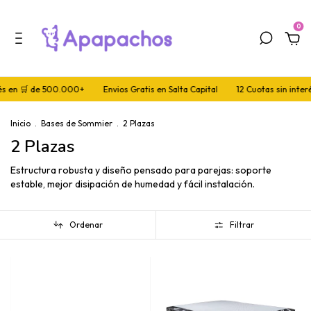
0
és en 🛒 de 500.000+
Envios Gratis en Salta Capital
12 Cuotas sin interé
Inicio
.
Bases de Sommier
.
2 Plazas
2 Plazas
Estructura robusta y diseño pensado para parejas: soporte
estable, mejor disipación de humedad y fácil instalación.
Ordenar
Filtrar