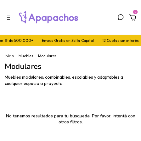
0
 en 🛒 de 500.000+
Envios Gratis en Salta Capital
12 Cuotas sin interés
Inicio
.
Muebles
.
Modulares
Modulares
Muebles modulares: combinables, escalables y adaptables a
cualquier espacio o proyecto.
No tenemos resultados para tu búsqueda. Por favor, intentá con
otros filtros.