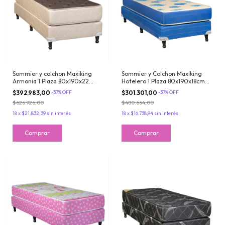
Sommier y colchon Maxiking
Sommier y Colchon Maxiking
Armonia 1 Plaza 80x190x22
Hotelero 1 Plaza 80x190x18cm
Espuma de Alta Densidad Tela
Espuma Tela de Sabana
$392.983,00
-
37
%
OFF
$301.301,00
-
37
%
OFF
de Algodon
Resistente
$626.926,00
$480.664,00
18
x
$21.832,39
sin interés
18
x
$16.738,94
sin interés