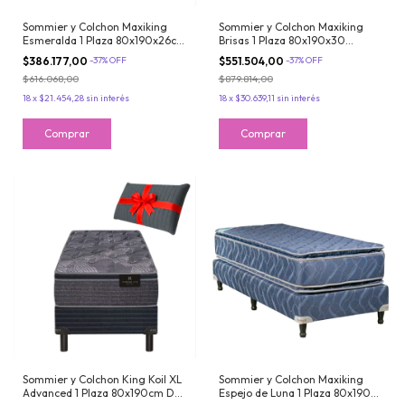
Sommier y Colchon Maxiking
Sommier y Colchon Maxiking
Esmeralda 1 Plaza 80x190x26cm
Brisas 1 Plaza 80x190x30
Resortes Bonnell Tela de
Espuma de Alta Densidad Firme
$386.177,00
-
37
%
OFF
$551.504,00
-
37
%
OFF
Jackard Belga
con Doble Pillow Jackard
$616.068,00
$879.814,00
18
x
$21.454,28
sin interés
18
x
$30.639,11
sin interés
Sommier y Colchon King Koil XL
Sommier y Colchon Maxiking
Advanced 1 Plaza 80x190cm De
Espejo de Luna 1 Plaza 80x190