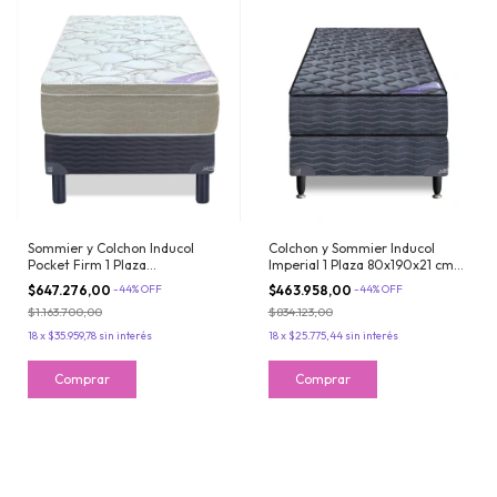
Sommier y Colchon Inducol
Colchon y Sommier Inducol
Pocket Firm 1 Plaza
Imperial 1 Plaza 80x190x21 cm
80x190x24cm De Resortes
de Resortes Bonnell
$647.276,00
-
44
%
OFF
$463.958,00
-
44
%
OFF
Pocket con Pillow Firme
$1.163.700,00
$834.123,00
18
x
$35.959,78
sin interés
18
x
$25.775,44
sin interés