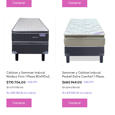
Colchon y Sommier Inducol
Sommier y Colchon Inducol
Nimbus Firm 1 Plaza 80x190x26
Pocket Extra Comfort 1 Plaza
Espuma de Alta Densidad Doble
80x190x24 De Resortes con
$710.704,00
-
44
%
OFF
$680.949,00
-
44
%
OFF
Pillow
PillowTop
$1.277.733,00
$1.224.238,00
18
x
$39.483,56
sin interés
18
x
$37.830,50
sin interés