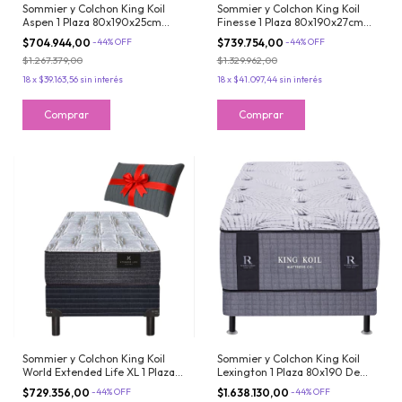
Sommier y Colchon King Koil
Sommier y Colchon King Koil
Aspen 1 Plaza 80x190x25cm
Finesse 1 Plaza 80x190x27cm
Resortes LFK con Pillow Espuma
De Resortes LFK Con Pillow de
$704.944,00
-
44
%
OFF
$739.754,00
-
44
%
OFF
Extra Firme Matelasse
Espuma Firme
$1.267.379,00
$1.329.962,00
18
x
$39.163,56
sin interés
18
x
$41.097,44
sin interés
Sommier y Colchon King Koil
Sommier y Colchon King Koil
World Extended Life XL 1 Plaza
Lexington 1 Plaza 80x190 De
de 80x190cm De Resortes LFK
Resortes Pocket y De Espuma
$729.356,00
-
44
%
OFF
$1.638.130,00
-
44
%
OFF
Reforzados + Almohada de
Inteligente