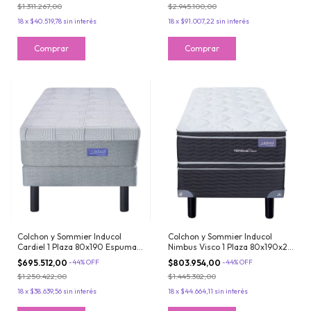
$1.311.267,00
$2.945.100,00
Regalo
18
x
$40.519,78
sin interés
18
x
$91.007,22
sin interés
Colchon y Sommier Inducol
Colchon y Sommier Inducol
Cardiel 1 Plaza 80x190 Espuma
Nimbus Visco 1 Plaza 80x190x26
de Alta Densidad y Espuma
de Espuma Doble Pillow
$695.512,00
-
44
%
OFF
$803.954,00
-
44
%
OFF
Inteligente
Viscoelastico
$1.250.422,00
$1.445.382,00
18
x
$38.639,56
sin interés
18
x
$44.664,11
sin interés