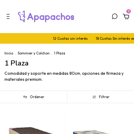
0
12 Cuotas sin interés
18 Cuotas Sin interés en 🛒 d
Inicio
.
Sommier y Colchon
.
1 Plaza
1 Plaza
Comodidad y soporte en medidas 80cm, opciones de firmeza y
materiales premium.
Ordenar
Filtrar