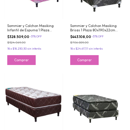
Sommier y Colchon Maxiking
Sommier y Colchon Maxiking
Infantil de Espuma 1 Plaza
Brisas 1 Plaza 80x190x22cm
80x190 Tela Acolchada
Espuma de Alta Densidad Firme
$328.509,00
-
37
%
OFF
$443.108,00
-
37
%
OFF
Matelasseada Rosa
Tela de Jackard
$524.069,00
$706.889,00
18
x
$18.250,50
sin interés
18
x
$24.617,11
sin interés