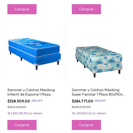
Sommier y Colchon Maxiking
Sommier y Colchon Maxiking
Infantil de Espuma 1 Plaza
Super Familiar 1 Plaza 80x190x18
80x190 Tela Acolchada
de Espuma Suave Tela de
$328.509,00
-
37
%
OFF
$284.771,00
-
37
%
OFF
Matelasseada Celeste
Sabana
$524.069,00
$454.295,00
18
x
$18.250,50
sin interés
18
x
$15.820,61
sin interés