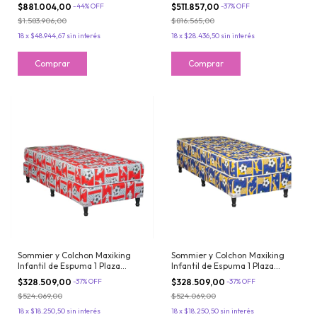
Resortes LFK Con Pillow
Resortes Bonnell con Doble
$881.004,00
-
44
%
OFF
$511.857,00
-
37
%
OFF
Viscoelastico + Almohada de
Pillow Jackard
$1.583.906,00
$816.565,00
regalo
18
x
$48.944,67
sin interés
18
x
$28.436,50
sin interés
Sommier y Colchon Maxiking
Sommier y Colchon Maxiking
Infantil de Espuma 1 Plaza
Infantil de Espuma 1 Plaza
80x190 Tela Acolchada
80x190 Tela Acolchada
$328.509,00
-
37
%
OFF
$328.509,00
-
37
%
OFF
Matelasseada Futbolero Rojo y
Matelasseada Futbolero Azul y
$524.069,00
$524.069,00
Blanco
Amarillo
18
x
$18.250,50
sin interés
18
x
$18.250,50
sin interés