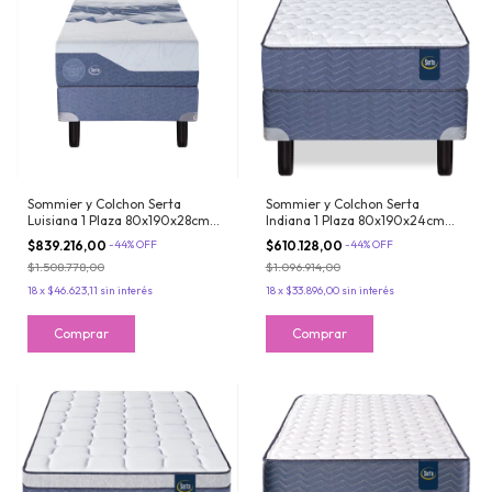
Sommier y Colchon Serta
Sommier y Colchon Serta
Luisiana 1 Plaza 80x190x28cm
Indiana 1 Plaza 80x190x24cm
De Resortes Pocket Con
Resortes Bonnell y Espuma
$839.216,00
-
44
%
OFF
$610.128,00
-
44
%
OFF
Espuma Suave
$1.508.778,00
$1.096.914,00
18
x
$46.623,11
sin interés
18
x
$33.896,00
sin interés