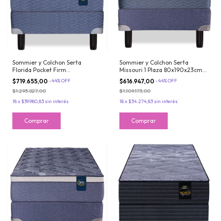
Sommier y Colchon Serta
Sommier y Colchon Serta
Florida Pocket Firm
Missouri 1 Plaza 80x190x23cm
80x190x26cm Resortes Con
Espuma de Alta Densidad
$719.655,00
-
44
%
OFF
$616.947,00
-
44
%
OFF
Europillow Soft
$1.293.827,00
$1.109.173,00
18
x
$39.980,83
sin interés
18
x
$34.274,83
sin interés