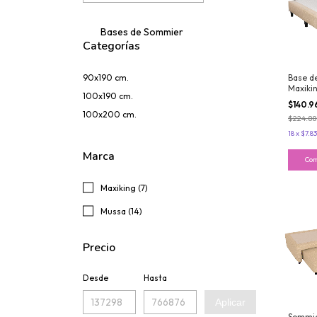
Bases de Sommier
Categorías
90x190 cm.
Base d
Maxiki
100x190 cm.
Plaza y
$140.9
100x19
100x200 cm.
$224.88
Algodó
18
x
$7.83
Marca
Maxiking (7)
Mussa (14)
Precio
Desde
Hasta
Aplicar
Sommie