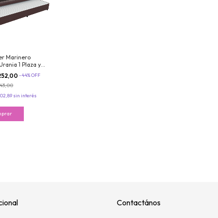
r Marinero
rania 1 Plaza y
90x190 cm
252,00
-
44
%
OFF
es Bonnell
943,00
ro Marron
902,89
sin interés
cional
Contactános