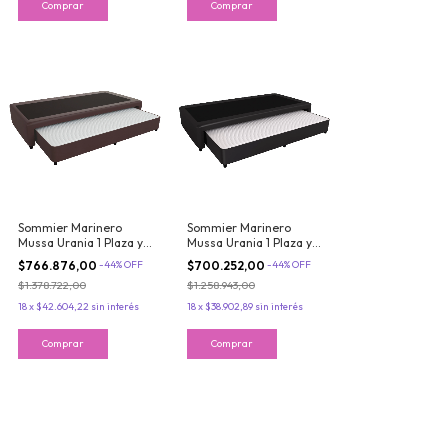
Sommier Marinero
Sommier Marinero
Mussa Urania 1 Plaza y
Mussa Urania 1 Plaza y
media 100x200 cm
media 90x190 cm
$766.876,00
-
44
%
OFF
$700.252,00
-
44
%
OFF
Resortes Bonnell
Resortes Bonnell
$1.378.722,00
$1.258.943,00
Ecocuero Marron
Ecocuero Negro
18
x
$42.604,22
sin interés
18
x
$38.902,89
sin interés