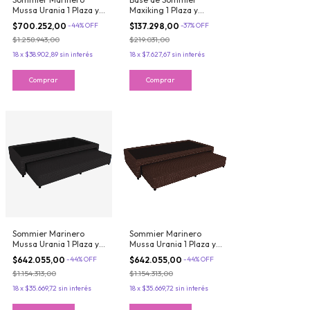
Mussa Urania 1 Plaza y
Maxiking 1 Plaza y
media 90x190 cm
Media 90x190cm
$700.252,00
-
44
%
OFF
$137.298,00
-
37
%
OFF
Resortes Bonnell
Jackard Azul
$1.258.943,00
$219.031,00
Ecocuero Color Crudo
18
x
$38.902,89
sin interés
18
x
$7.627,67
sin interés
Sommier Marinero
Sommier Marinero
Mussa Urania 1 Plaza y
Mussa Urania 1 Plaza y
media 90x190 cm
media 90x190 cm
$642.055,00
-
44
%
OFF
$642.055,00
-
44
%
OFF
Resortes Bonnell
Resortes Bonnell
$1.154.313,00
$1.154.313,00
Chenille color Negro
Chenille color
Chocolate
18
x
$35.669,72
sin interés
18
x
$35.669,72
sin interés