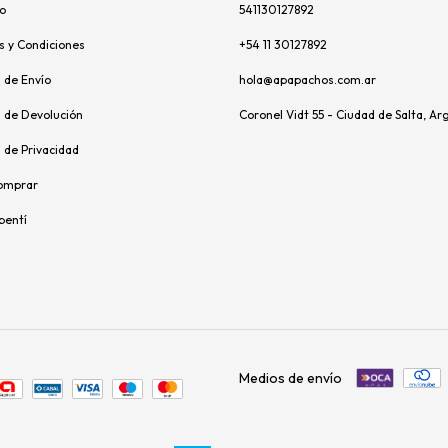
o
541130127892
s y Condiciones
+54 11 30127892
s de Envío
hola@apapachos.com.ar
s de Devolución
Coronel Vidt 55 - Ciudad de Salta, Ar
s de Privacidad
omprar
pentí
Medios de envío