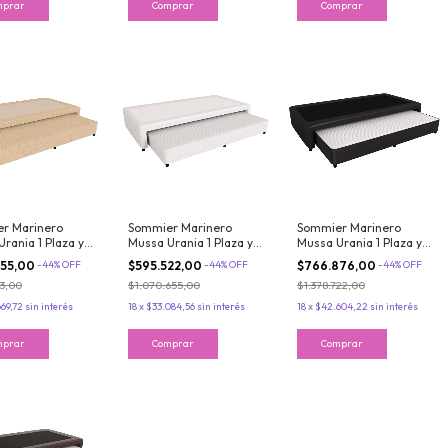
r Marinero
Sommier Marinero
Sommier Marinero
rania 1 Plaza y
Mussa Urania 1 Plaza y
Mussa Urania 1 Plaza y
90x190 cm
media 90x190 cm
media 100x200 cm
055,00
-
44
%
OFF
$595.522,00
-
44
%
OFF
$766.876,00
-
44
%
OFF
es Bonnell
Resortes Bonnell
Resortes Bonnell
13,00
$1.070.655,00
$1.378.722,00
e color Tostado
Jackard Blanco
Ecocuero Negro
69,72
sin interés
18
x
$33.084,56
sin interés
18
x
$42.604,22
sin interés