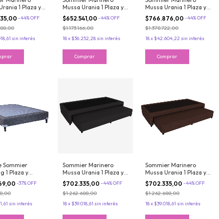
rania 1 Plaza y
Mussa Urania 1 Plaza y
Mussa Urania 1 Plaza y
 100x200 cm
media 100x200 cm
media 100x200 cm
335,00
-
44
%
OFF
$652.541,00
-
44
%
OFF
$766.876,00
-
44
%
OFF
es Bonnell
Resortes Bonnell
Resortes Bonnell
688,00
$1.173.166,00
$1.378.722,00
e color Tostado
Jackard Blanco
Ecocuero Color Crudo
18,61
sin interés
18
x
$36.252,28
sin interés
18
x
$42.604,22
sin interés
e Sommier
Sommier Marinero
Sommier Marinero
g 1 Plaza y
Mussa Urania 1 Plaza y
Mussa Urania 1 Plaza y
Crepusculo
media 100x200 cm
media 100x200 cm
69,00
-
37
%
OFF
$702.335,00
-
44
%
OFF
$702.335,00
-
44
%
OFF
0cm Tela de
Resortes Bonnell
Resortes Bonnell
8,00
$1.262.688,00
$1.262.688,00
d
Chenille color Negro
Chenille color
Chocolate
1,61
sin interés
18
x
$39.018,61
sin interés
18
x
$39.018,61
sin interés