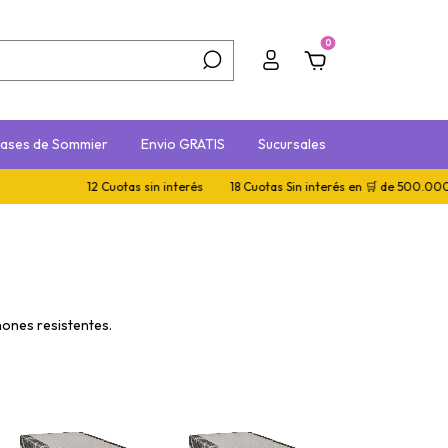
0
ases de Sommier
Envio GRATIS
Sucursales
12 Cuotas sin interés
18 Cuotas Sin interés en 🛒 de 500.000+
E
ones resistentes.