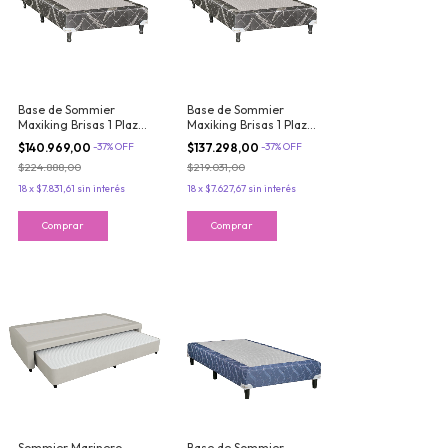
Base de Sommier
Base de Sommier
Maxiking Brisas 1 Plaza
Maxiking Brisas 1 Plaza
y Media 100x190cm
y Media 90x190cm Tela
$140.969,00
-
37
%
OFF
$137.298,00
-
37
%
OFF
Tela de Jackard
de Jackard
$224.888,00
$219.031,00
18
x
$7.831,61
sin interés
18
x
$7.627,67
sin interés
Sommier Marinero
Base de Sommier