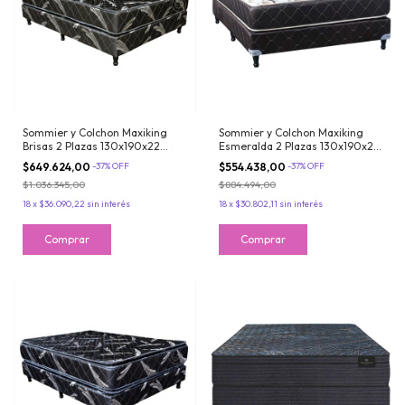
Sommier y Colchon Maxiking
Sommier y Colchon Maxiking
Brisas 2 Plazas 130x190x22
Esmeralda 2 Plazas 130x190x26
Espuma de Alta Densidad Firme
Resortes Bonnell Tela de
$649.624,00
-
37
%
OFF
$554.438,00
-
37
%
OFF
Tela de Jackard
Jackard Belga
$1.036.345,00
$884.494,00
18
x
$36.090,22
sin interés
18
x
$30.802,11
sin interés