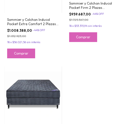
Sommier y Colchon Inducol
Pocket Firm 2 Plazas
130x190x24cm De Resortes
$959.687,00
-
44
%
OFF
Pocket con Pillow Firme
Sommier y Colchon Inducol
$1.725.367,00
Pocket Extra Comfort 2 Plazas
18
x
$53.315,94
sin interés
130x190x24 De Resortes con
$1.008.388,00
-
44
%
OFF
PillowTop
$1.812.923,00
18
x
$56.021,56
sin interés