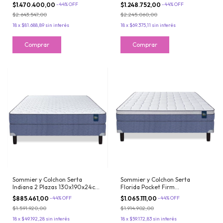
Resortes Con Pillow Inteligente
De Resortes Pocket Con
$1.470.400,00
-
44
%
OFF
$1.248.752,00
-
44
%
OFF
Viscoelastico
Espuma Suave
$2.643.547,00
$2.245.060,00
18
x
$81.688,89
sin interés
18
x
$69.375,11
sin interés
Sommier y Colchon Serta
Sommier y Colchon Serta
Indiana 2 Plazas 130x190x24cm
Florida Pocket Firm
Resortes Bonnell y Espuma
130x190x26cm Resortes Con
$885.461,00
-
44
%
OFF
$1.065.111,00
-
44
%
OFF
Firme
Europillow Soft
$1.591.920,00
$1.914.902,00
18
x
$49.192,28
sin interés
18
x
$59.172,83
sin interés