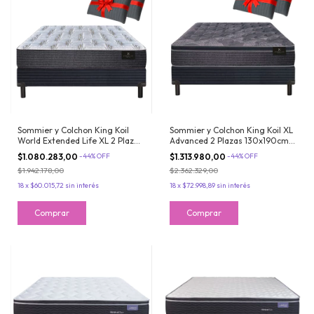
Sommier y Colchon King Koil
Sommier y Colchon King Koil XL
World Extended Life XL 2 Plazas
Advanced 2 Plazas 130x190cm
130x190cm De Resortes LFK
De Resortes LFK Con Pillow
$1.080.283,00
-
44
%
OFF
$1.313.980,00
-
44
%
OFF
Reforzados + Almohada de
Viscoelastico + Almohada de
$1.942.178,00
$2.362.329,00
Regalo
regalo
18
x
$60.015,72
sin interés
18
x
$72.998,89
sin interés