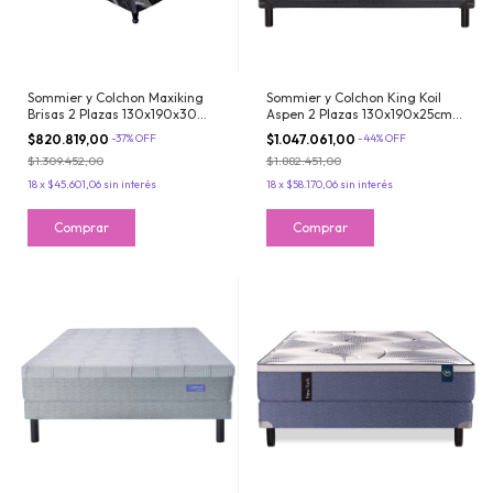
Sommier y Colchon Maxiking
Sommier y Colchon King Koil
Brisas 2 Plazas 130x190x30
Aspen 2 Plazas 130x190x25cm
Espuma de Alta Densidad Doble
Resortes LFK con Pillow de
$820.819,00
-
37
%
OFF
$1.047.061,00
-
44
%
OFF
Pillow Jackard
Espuma Extra Firme Matelasse
$1.309.452,00
$1.882.451,00
18
x
$45.601,06
sin interés
18
x
$58.170,06
sin interés