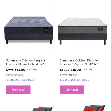
Sommier y Colchon King Koil
Sommier y Colchon King Koil
Devon 2 Plazas 130x190x26cm
Finesse 2 Plazas 130x190x27cm
de Resortes Bonnell Con
De Resortes LFK Con Pillow de
$994.664,00
-
44
%
OFF
$1.098.835,00
-
44
%
OFF
Espuma Firme
Espuma Firme
$1.788.248,00
$1.975.533,00
18
x
$55.259,11
sin interés
18
x
$61.046,39
sin interés