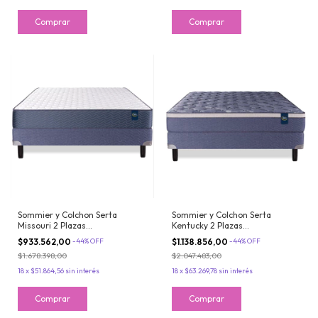
Sommier y Colchon Serta
Sommier y Colchon Serta
Missouri 2 Plazas
Kentucky 2 Plazas
130x190x23cm Espuma de Alta
130x190x28cm De Espuma Con
$933.562,00
-
44
%
OFF
$1.138.856,00
-
44
%
OFF
Densidad
Europillow Soft
$1.678.398,00
$2.047.483,00
18
x
$51.864,56
sin interés
18
x
$63.269,78
sin interés