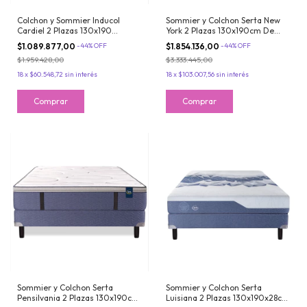
Colchon y Sommier Inducol
Sommier y Colchon Serta New
Cardiel 2 Plazas 130x190
York 2 Plazas 130x190cm De
Espuma de Alta Densidad y
Resortes Con Europillow
$1.089.877,00
-
44
%
OFF
$1.854.136,00
-
44
%
OFF
Espuma Inteligente
Viscoelastico
$1.959.428,00
$3.333.445,00
18
x
$60.548,72
sin interés
18
x
$103.007,56
sin interés
Sommier y Colchon Serta
Sommier y Colchon Serta
Pensilvania 2 Plazas 130x190cm
Luisiana 2 Plazas 130x190x28cm