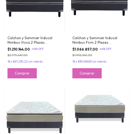
Colchon y Sommier Inducol
Colchon y Sommier Inducol
Nimbus Visco 2 Plazas
Nimbus Firm 2 Plazas
130x190x26 de Espuma Doble
130x190x26 Espuma de Alta
$1.210.144,00
-
44
%
OFF
$1.066.857,00
-
44
%
OFF
Pillow Viscoelastico
Densidad Doble Pillow
$2.175.647,00
$1.918.041,00
18
x
$67.230,22
sin interés
18
x
$59.269,83
sin interés