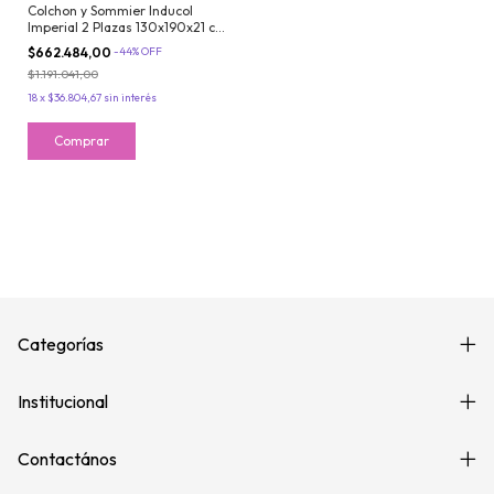
Colchon y Sommier Inducol
Imperial 2 Plazas 130x190x21 cm
de Resortes Bonnell
$662.484,00
-
44
%
OFF
$1.191.041,00
18
x
$36.804,67
sin interés
Categorías
Institucional
Contactános