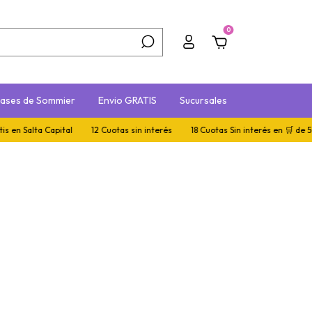
0
ases de Sommier
Envio GRATIS
Sucursales
en Salta Capital
12 Cuotas sin interés
18 Cuotas Sin interés en 🛒 de 5