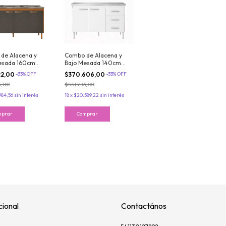
de Alacena y
Combo de Alacena y
esada 160cm
Bajo Mesada 140cm
o Teca Maximo
Blanco Mate Maximo
22,00
-
33
%
OFF
$370.606,00
-
33
%
OFF
co
Acapulco
4,00
$551.233,00
984,56
sin interés
18
x
$20.589,22
sin interés
cional
Contactános