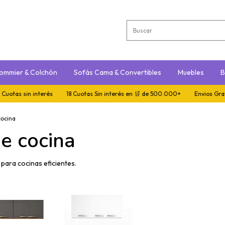
ommier & Colchón
Sofás Cama & Convertibles
Muebles
B
otas sin interés
18 Cuotas Sin interés en 🛒 de 500.000+
Envios Gratis 
ocina
e cocina
ara cocinas eficientes.