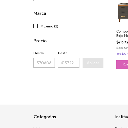
Marca
Maximo (2)
Combo 
Bajo M
Precio
Grafit
$413.7
Acapul
$615.36
Desde
Hasta
18
x
$22.
Aplicar
Categorías
Institu