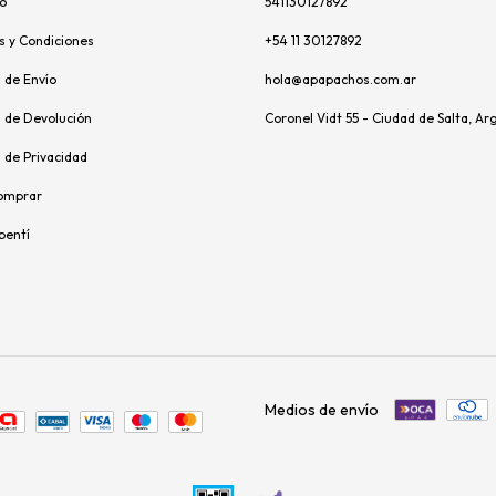
o
541130127892
s y Condiciones
+54 11 30127892
s de Envío
hola@apapachos.com.ar
s de Devolución
Coronel Vidt 55 - Ciudad de Salta, Ar
s de Privacidad
omprar
pentí
Medios de envío