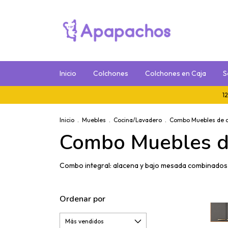
Inicio
Colchones
Colchones en Caja
S
12 Cu
Inicio
.
Muebles
.
Cocina/Lavadero
.
Combo Muebles de c
Combo Muebles d
Combo integral: alacena y bajo mesada combinados p
Ordenar por