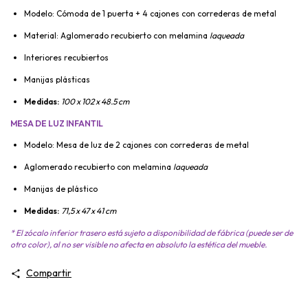
Modelo: Cómoda de 1 puerta + 4 cajones con correderas de metal
Material: Aglomerado recubierto con melamina
laqueada
Interiores recubiertos
Manijas plásticas
Medidas:
100 x 102 x 48.5 cm
MESA DE LUZ INFANTIL
Modelo: Mesa de luz de 2 cajones con correderas de metal
Aglomerado recubierto con melamina
laqueada
Manijas de plástico
Medidas:
71,5 x 47 x 41 cm
* El zócalo inferior trasero está sujeto a disponibilidad de fábrica (puede ser de
otro color), al no ser visible no afecta en absoluto la estética del mueble.
Compartir