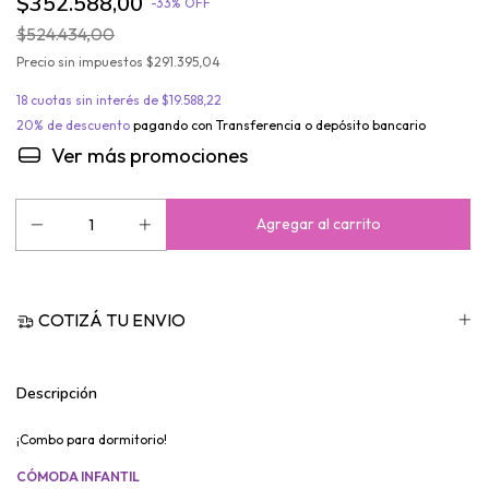
$352.588,00
-
33
%
OFF
$524.434,00
Precio sin impuestos
$291.395,04
18
cuotas sin interés de
$19.588,22
20% de descuento
pagando con Transferencia o depósito bancario
Descripción
¡Combo para dormitorio!
CÓMODA INFANTIL