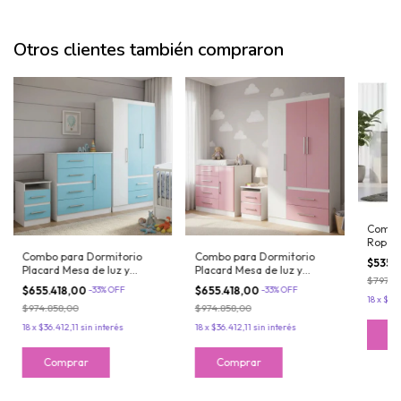
Otros clientes también compraron
Combo
Roper
Chiffo
Combo para Dormitorio
Combo para Dormitorio
$535.
Fortal
Placard Mesa de luz y
Placard Mesa de luz y
$797.11
Comoda Infantil Celeste
Comoda Infantil Rosado
$655.418,00
-
33
%
OFF
$655.418,00
-
33
%
OFF
Maximo Fortaleza
Maximo Fortaleza
18
x
$29.
$974.858,00
$974.858,00
18
x
$36.412,11
sin interés
18
x
$36.412,11
sin interés