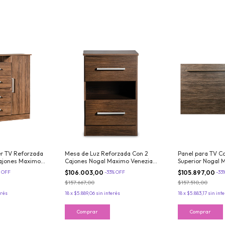
r TV Reforzada
Mesa de Luz Reforzada Con 2
Panel para TV C
Cajones Maximo
Cajones Nogal Maximo Venezia
Superior Nogal 
remium
Premium
%
OFF
$106.003,00
-
33
%
OFF
$105.897,00
-
33
$157.667,00
$157.510,00
erés
18
x
$5.889,06
sin interés
18
x
$5.883,17
sin int