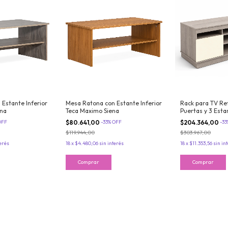
Estante Inferior
Mesa Ratona con Estante Inferior
Rack para TV Re
ena
Teca Maximo Siena
Puertas y 3 Est
Oregon Maximo 
OFF
$80.641,00
-
33
%
OFF
$204.364,00
-
33
$119.944,00
$303.967,00
terés
18
x
$4.480,06
sin interés
18
x
$11.353,56
sin in