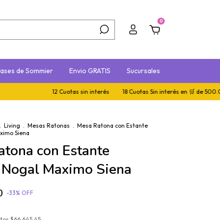
0
ases de Sommier
Envio GRATIS
Sucursales
12 Cuotas sin interés
18 Cuotas Sin interés en 🛒 de 500.000+
.
Living
.
Mesas Ratonas
.
Mesa Ratona con Estante
aximo Siena
tona con Estante
r Nogal Maximo Siena
0
-
33
%
OFF
stos
$66.645,45