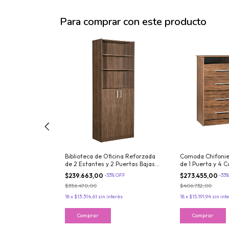
Para comprar con este producto
enimiento Rack
Biblioteca de Oficina Reforzada
Comoda Chifonie
 para TV Nogal
de 2 Estantes y 2 Puertas Bajas
de 1 Puerta y 4 
Maximo Color Nogal
Nogal Venezia P
OFF
$239.663,00
-
33
%
OFF
$273.455,00
-
33
$356.470,00
$406.732,00
erés
18
x
$13.314,61
sin interés
18
x
$15.191,94
sin int