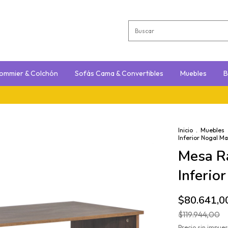
ommier & Colchón
Sofás Cama & Convertibles
Muebles
B
Inicio
.
Muebles
Inferior Nogal M
Mesa Ra
Inferio
$80.641,0
$119.944,00
Precio sin impue