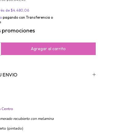
erés de
$4.480,06
o
pagando con Transferencia o
o
 Centro
merado recubierto con melamina
ierto (pintado)