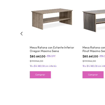
orzado 2
Mesa Ratona con Estante Inferior
Mesa Ratona con 
tes Pinot
Oregon Maximo Siena
Pinot Maximo Si
%
OFF
$80.641,00
-
33
%
OFF
$80.641,00
-
33
%
$119.944,00
$119.944,00
erés
18
x
$4.480,06
sin interés
18
x
$4.480,06
sin in