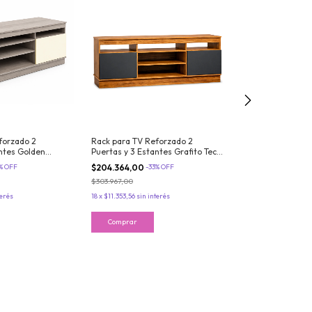
forzado 2
Rack para TV Reforzado 2
Rack para TV Re
antes Golden
Puertas y 3 Estantes Grafito Teca
Puertas y 3 Est
Milan
Maximo Milan
Maximo Milan
%
OFF
$204.364,00
-
33
%
OFF
$204.364,00
-
33
$303.967,00
$303.967,00
terés
18
x
$11.353,56
sin interés
18
x
$11.353,56
sin in