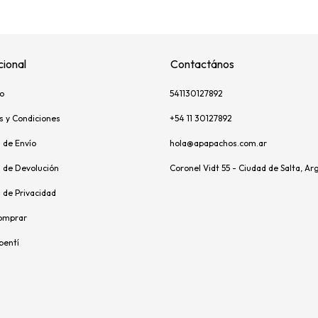
cional
Contactános
o
541130127892
s y Condiciones
+54 11 30127892
s de Envío
hola@apapachos.com.ar
s de Devolución
Coronel Vidt 55 - Ciudad de Salta, Ar
s de Privacidad
omprar
pentí