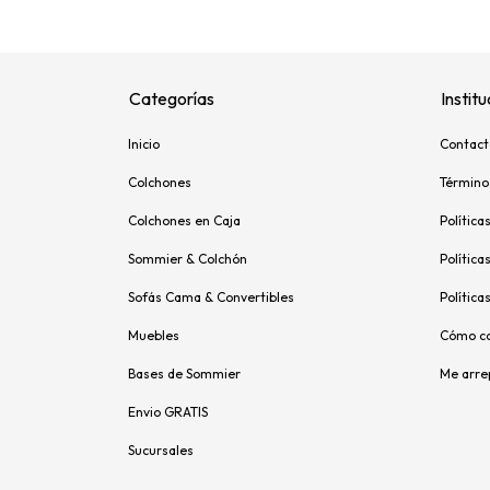
Categorías
Institu
Inicio
Contact
Colchones
Término
Colchones en Caja
Política
Sommier & Colchón
Política
Sofás Cama & Convertibles
Política
Muebles
Cómo c
Bases de Sommier
Me arre
Envio GRATIS
Sucursales